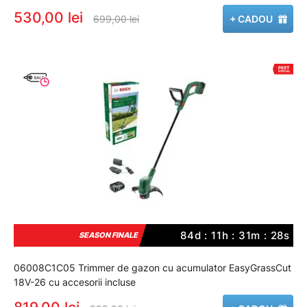
530,00 lei
699,00 lei
+ CADOU
84d : 11h : 31m : 27s
SEASON FINALE
06008C1C05 Trimmer de gazon cu acumulator EasyGrassCut
18V-26 cu accesorii incluse