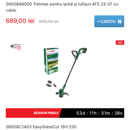
06008A9000 Trimmer pentru iarbă şi tufişuri AFS 23-37 cu
cablu
689,00 lei
899,00 lei
+ CADOU
53d : 11h : 31m : 27s
SEASON FINALE
06008C1A03 EasyGrassCut 18V-230