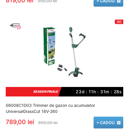
819,00 lei
999,00 lei
+ CADOU
23d : 11h : 31m : 27s
SEASON FINALE
06008C1D03 Trimmer de gazon cu acumulator
UniversalGrassCut 18V-260
789,00 lei
899,00 lei
+ CADOU