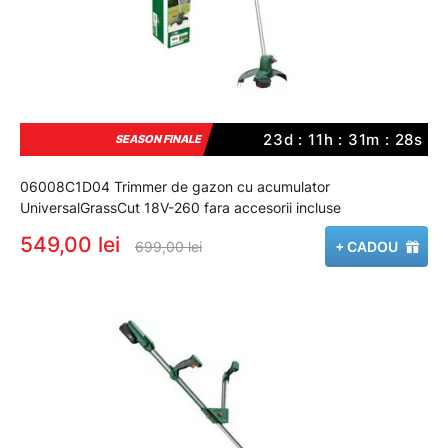
23d : 11h : 31m : 27s
SEASON FINALE
06008C1D04 Trimmer de gazon cu acumulator
UniversalGrassCut 18V-260 fara accesorii incluse
549,00 lei
699,00 lei
+ CADOU