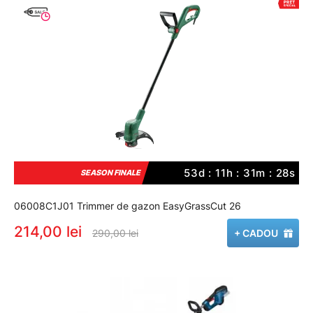
53d : 11h : 31m : 27s
SEASON FINALE
06008C1J01 Trimmer de gazon EasyGrassCut 26
214,00 lei
290,00 lei
+ CADOU