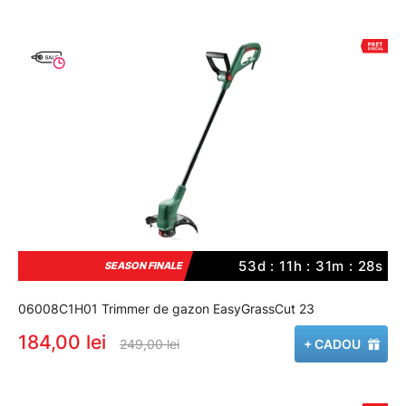
53d : 11h : 31m : 27s
SEASON FINALE
06008C1H01 Trimmer de gazon EasyGrassCut 23
184,00 lei
249,00 lei
+ CADOU