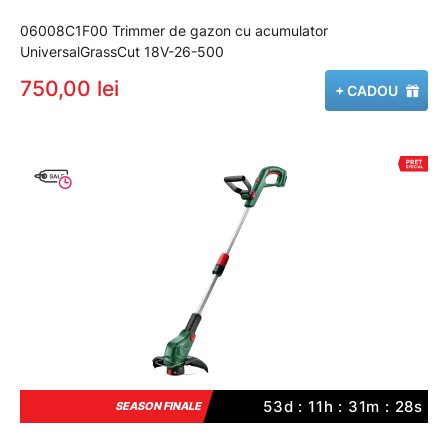
06008C1F00 Trimmer de gazon cu acumulator
UniversalGrassCut 18V-26-500
750,00 lei
+ CADOU
53d : 11h : 31m : 27s
SEASON FINALE