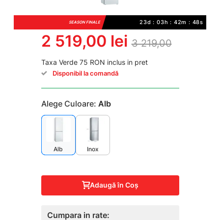
23d : 03h : 42m : 47s
SEASON FINALE
2 519,00 lei
3 219,00
Taxa Verde 75 RON inclus in pret
Disponibil la comandă
Alege Culoare:
Alb
Alb
Inox
Adaugă în Coş
Cumpara in rate: