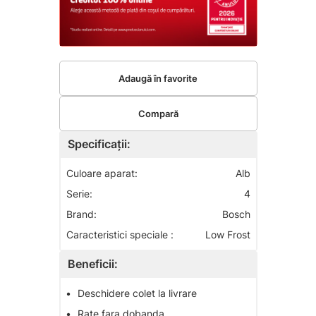
Adaugă în favorite
Compară
Specificații:
Culoare aparat:
Alb
Serie:
4
Brand:
Bosch
Caracteristici speciale :
Low Frost
Beneficii:
•
Deschidere colet la livrare
•
Rate fara dobanda