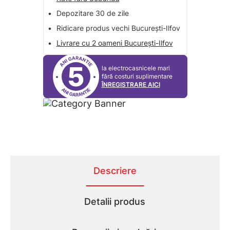
•
Depozitare 30 de zile
•
Ridicare produs vechi București-Ilfov
•
Livrare cu 2 oameni București-Ilfov
5
la electrocasnicele mari
fără costuri suplimentare
ÎNREGISTRARE AICI
Descriere
Detalii produs