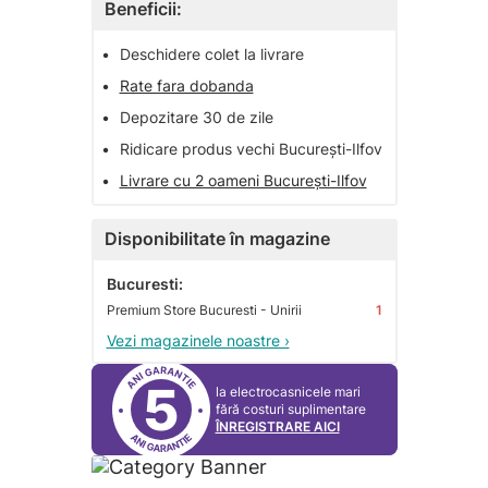
Beneficii:
•
Deschidere colet la livrare
•
Rate fara dobanda
•
Depozitare 30 de zile
•
Ridicare produs vechi București-Ilfov
•
Livrare cu 2 oameni București-Ilfov
Disponibilitate în magazine
Bucuresti:
Premium Store Bucuresti - Unirii
1
Vezi magazinele noastre ›
5
la electrocasnicele mari
fără costuri suplimentare
ÎNREGISTRARE AICI