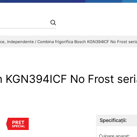
fice, independente
Combina frigorifica Bosch KGN394ICF No Frost seri
ch KGN394ICF No Frost ser
Specificații:
Culoare aparat: