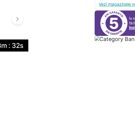
Vezi magazinele n
5
la 
făr
ÎN
3m : 31s