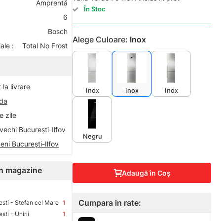
Amprentă
În Stoc
6
Bosch
Alege Culoare:
Inox
ale :
Total No Frost
la livrare
Inox
Inox
Inox
nda
 zile
vechi București-Ilfov
Negru
eni București-Ilfov
 în magazine
Adaugă în Coş
Cumpara in rate:
sti - Stefan cel Mare
1
ti - Unirii
1