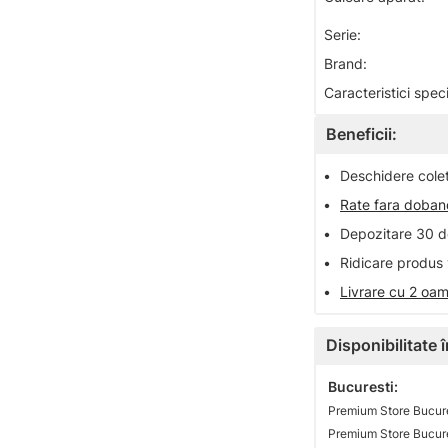
Serie:
Brand:
Caracteristici speci
Beneficii:
•
Deschidere colet 
•
Rate fara doba
•
Depozitare 30 de
•
Ridicare produs 
•
Livrare cu 2 oam
Disponibilitate
Bucuresti:
Premium Store Bucure
Premium Store Bucures