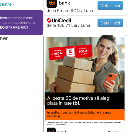
oastre ›
Detalii aici
de la
Eroare
RON / Luna
electrocasnicele mari
ă costuri suplimentare
Detalii aici
de la 166.71 Lei / Luna
REGISTRARE AICI