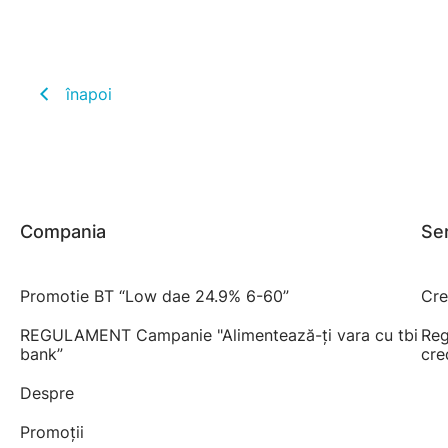
înapoi
Compania
Ser
Promotie BT “Low dae 24.9% 6-60”
Cre
REGULAMENT Campanie "Alimentează-ți vara cu tbi
Reg
bank”
cre
Despre
Promoții