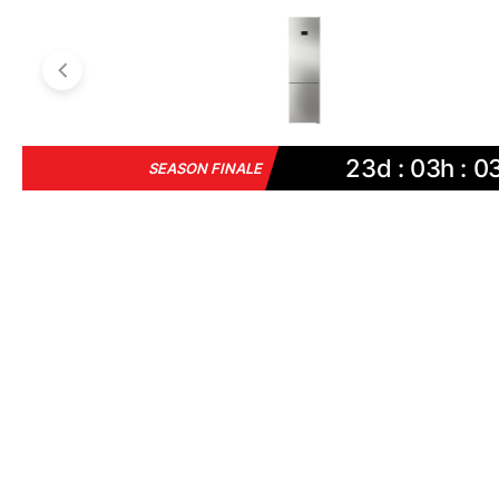
23d : 03h : 0
SEASON FINALE