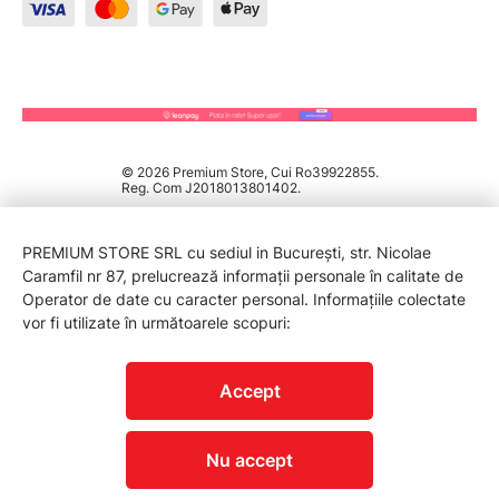
© 2026 Premium Store, Cui Ro39922855.
Reg. Com J2018013801402.
PREMIUM STORE SRL cu sediul in București, str. Nicolae
Caramfil nr 87, prelucrează informații personale în calitate de
Operator de date cu caracter personal. Informațiile colectate
vor fi utilizate în următoarele scopuri:
PROTECTIA CONSUMATORILOR - A.N.P.C.
Accept
Nu accept