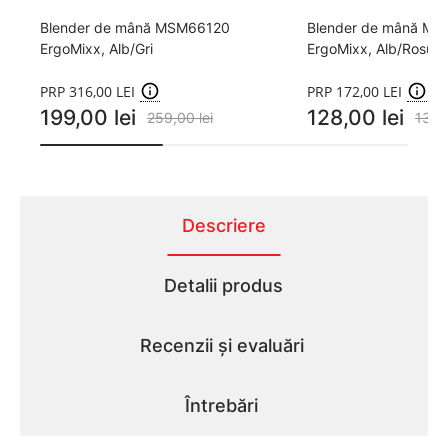
Blender de mână MSM66120
Blender de mână M
ErgoMixx, Alb/Gri
ErgoMixx, Alb/Rosu
PRP 316,00 LEI
PRP 172,00 LEI
199,00 lei
128,00 lei
259,00 lei
139,0
Descriere
Detalii produs
Recenzii și evaluări
Întrebări