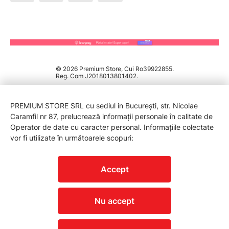
© 2026 Premium Store, Cui Ro39922855.
Reg. Com J2018013801402.
PREMIUM STORE SRL cu sediul in București, str. Nicolae
Caramfil nr 87, prelucrează informații personale în calitate de
Operator de date cu caracter personal. Informațiile colectate
vor fi utilizate în următoarele scopuri:
PROTECTIA CONSUMATORILOR - A.N.P.C.
Accept
Nu accept