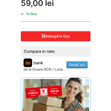
59,00 lei
În Stoc
Adaugă în Coş
Cumpara in rate:
Detalii aici
de la
Eroare
RON / Luna