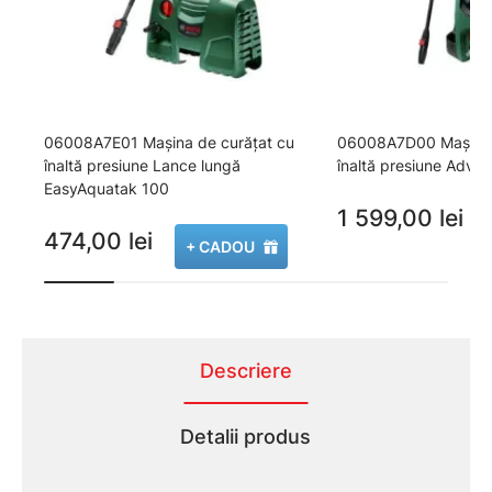
06008A7E01 Maşina de curăţat cu
06008A7D00 Maşini d
înaltă presiune Lance lungă
înaltă presiune Adv
EasyAquatak 100
1 599,00 lei
474,00 lei
+ CADOU
Descriere
Detalii produs