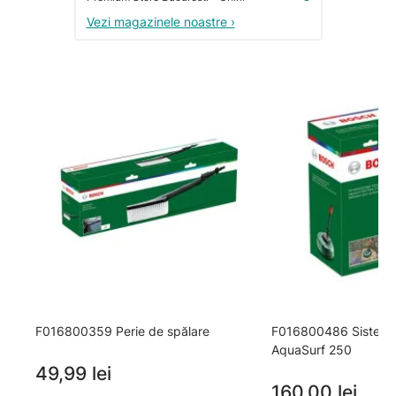
Vezi magazinele noastre ›
F016800359 Perie de spălare
F016800486 Sistem d
AquaSurf 250
49,99 lei
160,00 lei