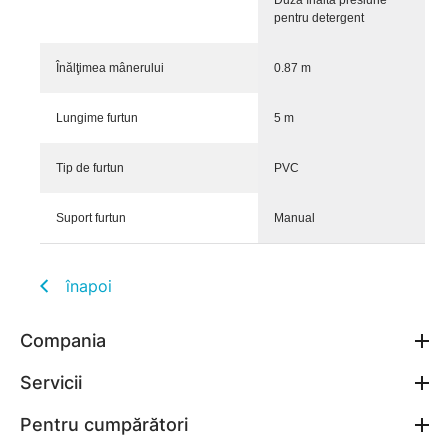
Duză înaltă presiune
pentru detergent
Înălţimea mânerului
0.87 m
Lungime furtun
5 m
Tip de furtun
PVC
Suport furtun
Manual
înapoi
Compania
Servicii
Pentru cumpărători