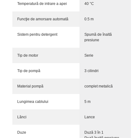
Temperatură de intrare a apei
40 °C
Funcţie de amorsare automată
0.5 m
Sistem pentru detergent
Spumă de înaltă
presiune
Tip de motor
Serie
Tip de pompă
3 cilindri
Material pompă
complet metalică
Lungimea cablului
5 m
Lănci
Lance
Duze
Duză 3 în 1