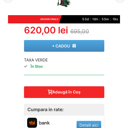
53d : 18h : 55m : 18s
SEASON FINALE
620,00 lei
695,00
+ CADOU
TAXA VERDE
În Stoc
Adaugă în Coş
Cumpara in rate:
Detalii aici