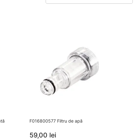
ată
F016800577 Filtru de apă
59,00 lei