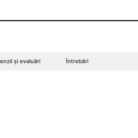
nzii și evaluări
Întrebări