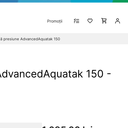
Promoții
ltă presiune AdvancedAquatak 150
 AdvancedAquatak 150 -