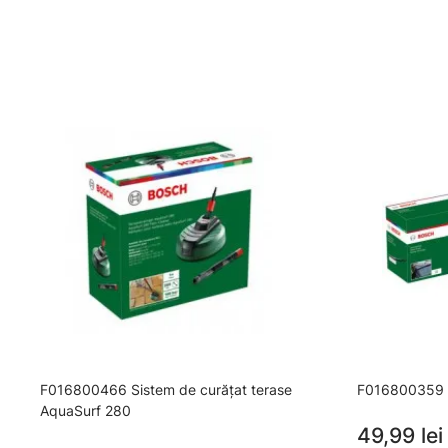
F016800466 Sistem de curăţat terase
F016800359 P
AquaSurf 280
49,99 lei