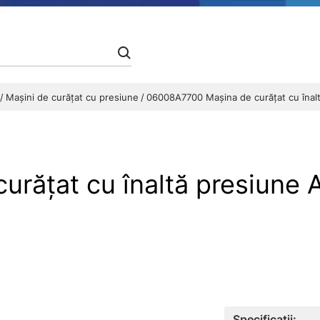
e
Maşini de curăţat cu presiune
06008A7700 Maşina de curăţat cu îna
răţat cu înaltă presiune
Specificații: