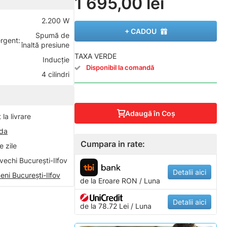
1 695,00 lei
2.200 W
+ CADOU
Spumă de
rgent:
înaltă presiune
TAXA VERDE
Inducţie
Disponibil la comandă
4 cilindri
Adaugă în Coş
la livrare
nda
Cumpara in rate:
 zile
vechi București-Ilfov
Detalii aici
eni București-Ilfov
de la
Eroare
RON / Luna
Detalii aici
de la 78.72 Lei / Luna