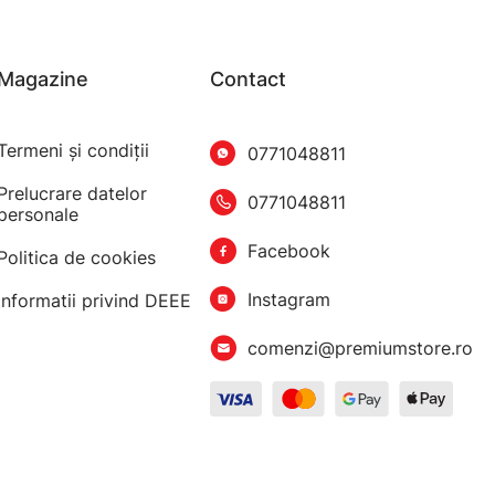
Magazine
Contact
Termeni şi condiţii
0771048811
Prelucrare datelor
0771048811
personale
Facebook
Politica de cookies
Instagram
Informatii privind DEEE
comenzi@premiumstore.ro