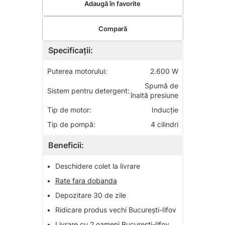
Adaugă în favorite
Compară
Specificații:
Puterea motorului:
2.600 W
Spumă de
Sistem pentru detergent:
înaltă presiune
Tip de motor:
Inducţie
Tip de pompă:
4 cilindri
Beneficii:
•
Deschidere colet la livrare
•
Rate fara dobanda
•
Depozitare 30 de zile
•
Ridicare produs vechi București-Ilfov
•
Livrare cu 2 oameni București-Ilfov