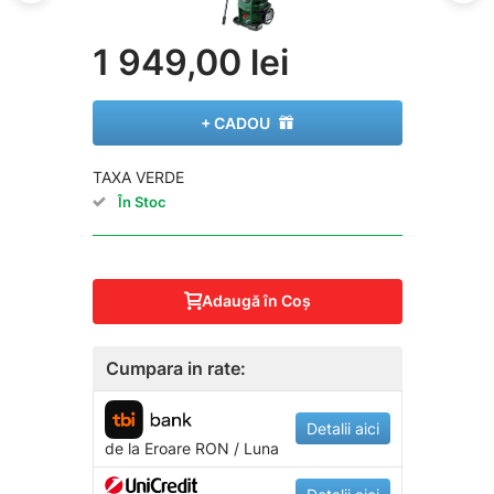
1 949,00 lei
+ CADOU
TAXA VERDE
În Stoc
Adaugă în Coş
Cumpara in rate:
Detalii aici
de la
Eroare
RON / Luna