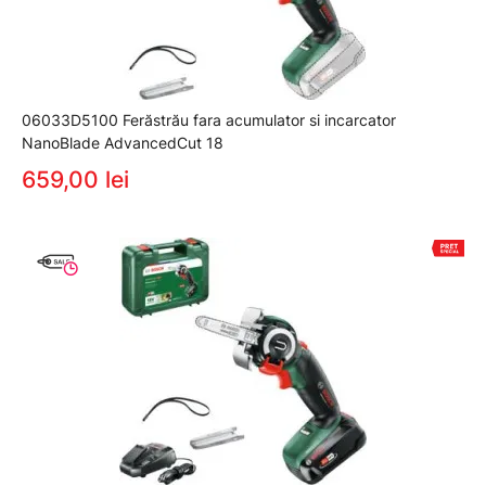
06033D5100 Ferăstrău fara acumulator si incarcator
NanoBlade AdvancedCut 18
659,00 lei