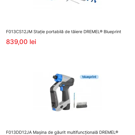
F013CS12JM Staţie portabilă de tăiere DREMEL® Blueprint
839,00 lei
F013DD12JA Maşina de găurit multifuncţională DREMEL®