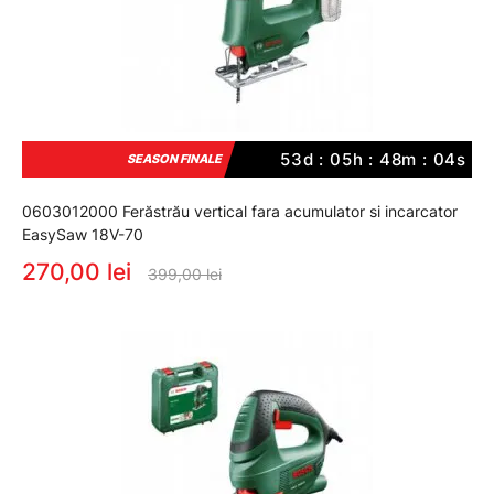
53d : 05h : 48m : 03s
SEASON FINALE
0603012000 Ferăstrău vertical fara acumulator si incarcator
EasySaw 18V-70
270,00 lei
399,00 lei