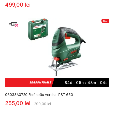
499,00 lei
84d : 05h : 48m : 03s
SEASON FINALE
06033A0720 Ferăstrău vertical PST 650
255,00 lei
299,00 lei