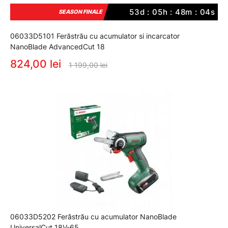
53d : 05h : 48m : 03s
SEASON FINALE
06033D5101 Ferăstrău cu acumulator si incarcator
NanoBlade AdvancedCut 18
824,00 lei
1 199,00 lei
06033D5202 Ferăstrău cu acumulator NanoBlade
UniversalCut 18V-65