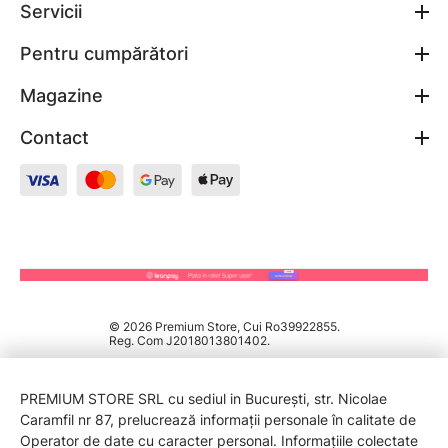
Servicii
așezare plană perfectă, eliminând vibrațiile
care ar putea compromite muchia finită.
Pentru cumpărători
Magazine
Tăiere în Plonjare
Contact
Dacă proiectul implică integrarea unei plite
cu inducție sau a unei chiuvete într-un blat
continuu, tehnica se schimbă. Aici intervine
necesitatea unei
tăieri în plonjare
.
Ferăstraiele circulare cu plonjare permit
coborârea pânzei direct în centrul
materialului, fără a porni de la margine.
Această acțiune protejează suprafața
vizibilă și oferă un control milimetric asupra
© 2026 Premium Store, Cui Ro39922855.
Reg. Com J2018013801402.
punctelor de intrare și ieșire.
PREMIUM STORE SRL cu sediul in București, str. Nicolae
Caramfil nr 87, prelucrează informații personale în calitate de
Ferăstrău Pendular
Operator de date cu caracter personal. Informațiile colectate