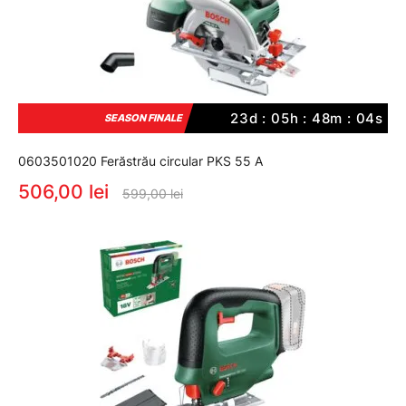
23d : 05h : 48m : 03s
SEASON FINALE
0603501020 Ferăstrău circular PKS 55 A
506,00 lei
599,00 lei