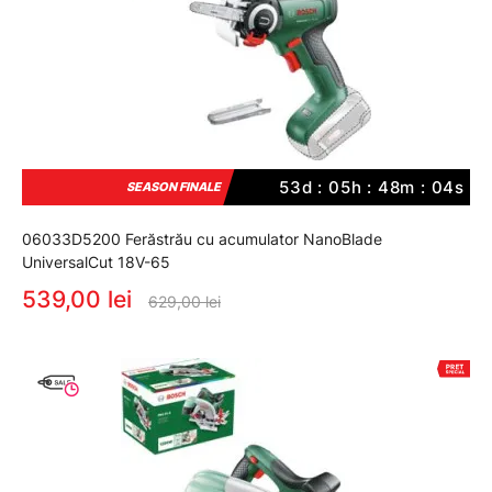
53d : 05h : 48m : 03s
SEASON FINALE
06033D5200 Ferăstrău cu acumulator NanoBlade
UniversalCut 18V-65
539,00 lei
629,00 lei