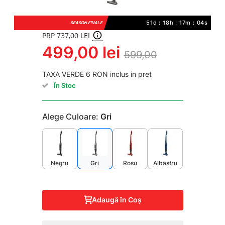
51d : 18h : 17m : 04s
SEASON FINALE
PRP 737,00 LEI
499,00 lei
599,00
TAXA VERDE 6 RON inclus in pret
În Stoc
Alege Culoare:
Gri
Negru
Gri
Rosu
Albastru
Adaugă în Coş