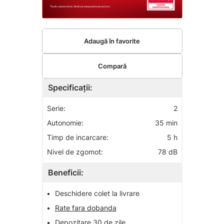
Adaugă în favorite
Compară
Specificații:
Serie:
2
Autonomie:
35 min
Timp de incarcare:
5 h
Nivel de zgomot:
78 dB
Beneficii:
•
Deschidere colet la livrare
•
Rate fara dobanda
•
Depozitare 30 de zile