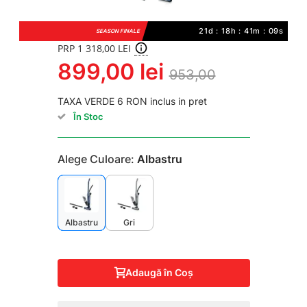
21d : 18h : 41m : 08s
SEASON FINALE
PRP 1 318,00 LEI
899,00 lei
953,00
TAXA VERDE 6 RON inclus in pret
În Stoc
Alege Culoare:
Albastru
Albastru
Gri
Adaugă în Coş