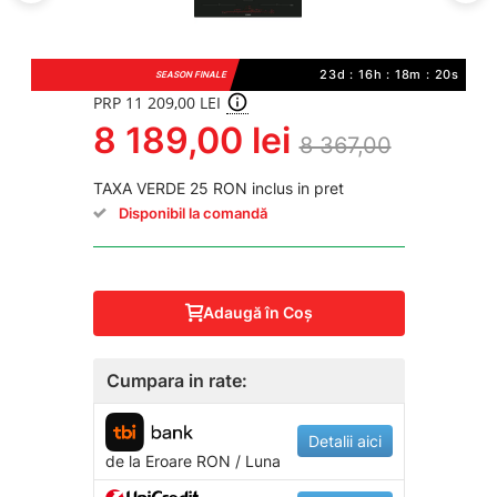
23d : 16h : 18m : 20s
SEASON FINALE
PRP 11 209,00 LEI
8 189,00 lei
8 367,00
TAXA VERDE 25 RON inclus in pret
Disponibil la comandă
Adaugă în Coş
Cumpara in rate:
Detalii aici
de la
Eroare
RON / Luna