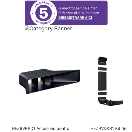
5
la electrocasnicele mari
fără costuri suplimentare
ÎNREGISTRARE AICI
HEZ9VRPD1 Accesoriu pentru
HEZ9VDKR1 Kit de rec