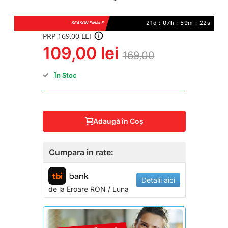
21d : 07h : 59m : 21s
SEASON FINALE
PRP 169,00 LEI
109,00 lei
169,00
În Stoc
Adaugă în Coş
Cumpara in rate:
Detalii aici
de la
Eroare
RON / Luna