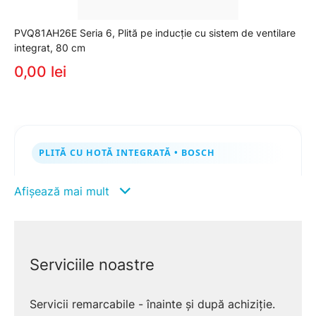
PVQ81AH26E Seria 6, Plită pe inducție cu sistem de ventilare
integrat, 80 cm
0,00 lei
PLITĂ CU HOTĂ INTEGRATĂ • BOSCH
Plite cu hotă integrată Bosch ✨
Afișează mai mult
aspirație direct din sursă, design
curat
Combini o plită performantă cu inducție și o
Serviciile noastre
hotă integrată în centru, pentru captare
eficientă a aburilor chiar de la nivelul vaselor.
Servicii remarcabile - înainte și după achiziție.
Fără corp superior dedicat și cu libertate mare