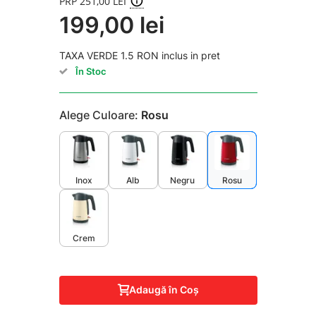
PRP 251,00 LEI
199,00 lei
TAXA VERDE 1.5 RON inclus in pret
În Stoc
Alege Culoare:
Rosu
Inox
Alb
Negru
Rosu
Crem
Adaugă în Coş