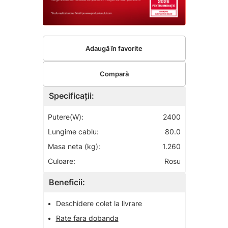
Adaugă în favorite
Compară
Specificații:
Putere(W):
2400
Lungime cablu:
80.0
Masa neta (kg):
1.260
Culoare:
Rosu
Beneficii:
•
Deschidere colet la livrare
•
Rate fara dobanda