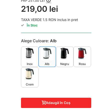
PRP 251,00 LEI
219,00 lei
TAXA VERDE 1.5 RON inclus in pret
În Stoc
Alege Culoare:
Alb
Inox
Alb
Negru
Rosu
Crem
Adaugă în Coş