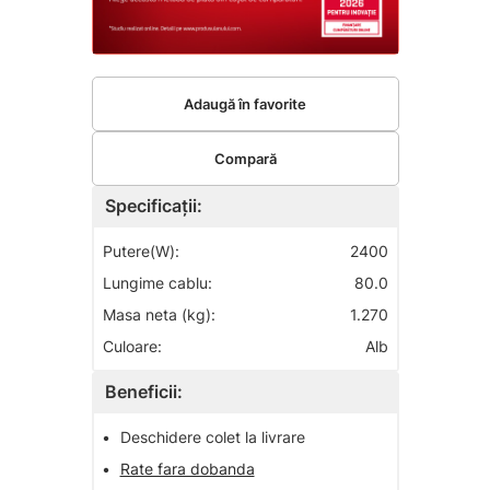
Adaugă în favorite
Compară
Specificații:
Putere(W):
2400
Lungime cablu:
80.0
Masa neta (kg):
1.270
Culoare:
Alb
Beneficii:
•
Deschidere colet la livrare
•
Rate fara dobanda