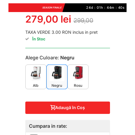
24d : 01h : 44m : 39s
SEASON FINALE
279,00 lei
299,00
TAXA VERDE 3.00 RON inclus in pret
În Stoc
Alege Culoare:
Negru
Alb
Negru
Rosu
Adaugă în Coş
Cumpara in rate: