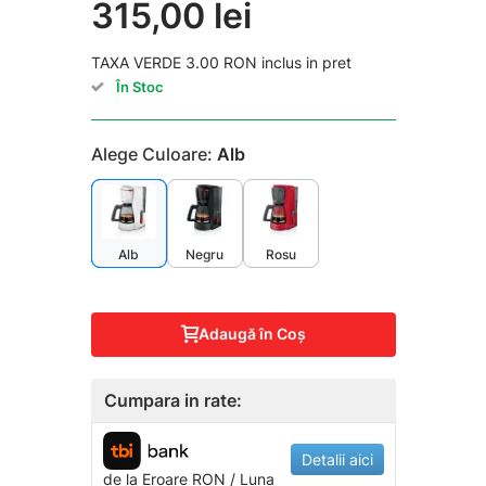
315,00 lei
TAXA VERDE 3.00 RON inclus in pret
În Stoc
Alege Culoare:
Alb
Alb
Negru
Rosu
Adaugă în Coş
Cumpara in rate:
Detalii aici
de la
Eroare
RON / Luna