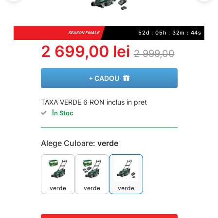
52d : 05h : 32m : 43s
SEASON FINALE
2 699,00 lei
2 999,00
+ CADOU
TAXA VERDE 6 RON inclus in pret
În Stoc
Alege Culoare:
verde
verde
verde
verde