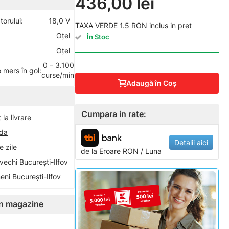
436,00 lei
orului:
18,0 V
TAXA VERDE 1.5 RON inclus in pret
Oţel
În Stoc
Oţel
0 – 3.100
mers în gol:
curse/min
Adaugă în Coş
Cumpara in rate:
la livrare
nda
Detalii aici
 zile
de la
Eroare
RON / Luna
vechi București-Ilfov
eni București-Ilfov
 în magazine