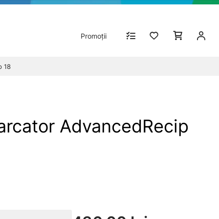
Promoții
p 18
carcator AdvancedRecip