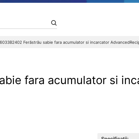
6033B2402 Ferăstrău sabie fara acumulator si incarcator AdvancedReci
bie fara acumulator si in
Specificații: