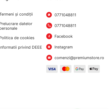
Termeni şi condiţii
0771048811
Prelucrare datelor
0771048811
personale
Facebook
Politica de cookies
Instagram
Informatii privind DEEE
comenzi@premiumstore.ro