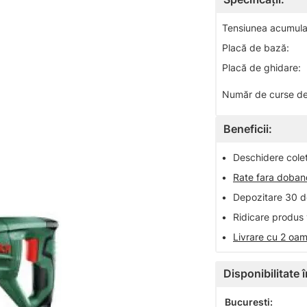
Tensiunea acumulat
Placă de bază:
Placă de ghidare:
Număr de curse de 
Beneficii:
•
Deschidere colet 
•
Rate fara doba
•
Depozitare 30 de
•
Ridicare produs 
•
Livrare cu 2 oam
Disponibilitate
Bucuresti: