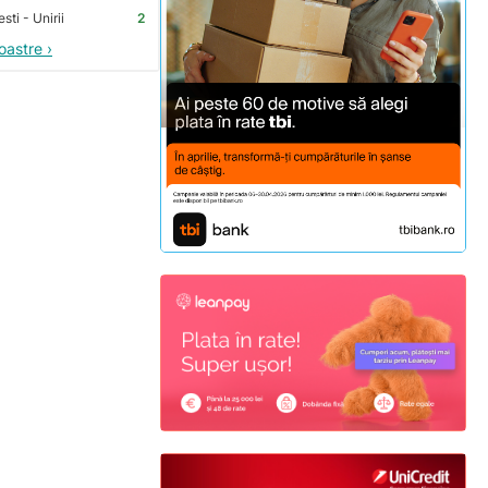
ti - Unirii
2
oastre ›