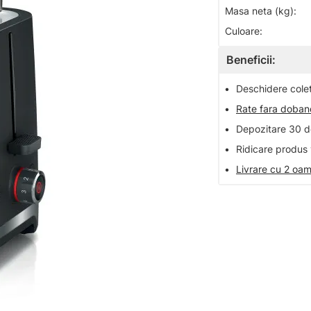
Masa neta (kg):
Culoare:
Beneficii:
•
Deschidere colet 
•
Rate fara doba
•
Depozitare 30 de
•
Ridicare produs 
•
Livrare cu 2 oam