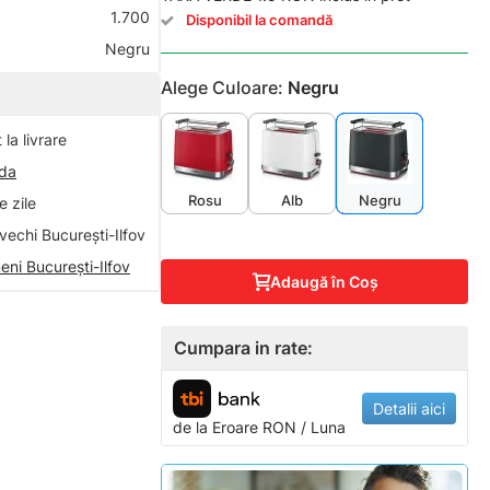
1.700
Disponibil la comandă
Negru
Alege Culoare:
Negru
la livrare
nda
Rosu
Alb
Negru
 zile
vechi București-Ilfov
eni București-Ilfov
Adaugă în Coş
Cumpara in rate:
Detalii aici
de la
Eroare
RON / Luna