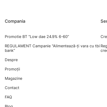
Compania
Ser
Promotie BT “Low dae 24.9% 6-60”
Cre
REGULAMENT Campanie "Alimentează-ți vara cu tbi
Reg
bank”
cre
Despre
Promoții
Magazine
Contact
FAQ
Blog