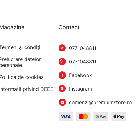
Magazine
Contact
Termeni şi condiţii
0771048811
Prelucrare datelor
0771048811
personale
Facebook
Politica de cookies
Instagram
Informatii privind DEEE
comenzi@premiumstore.ro