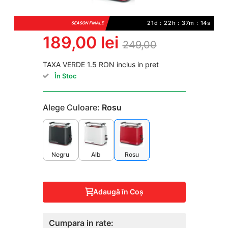
21d : 22h : 37m : 14s
SEASON FINALE
189,00 lei
249,00
TAXA VERDE 1.5 RON inclus in pret
În Stoc
Alege Culoare:
Rosu
Negru
Alb
Rosu
Adaugă în Coş
Cumpara in rate: