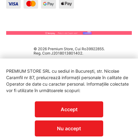
© 2026 Premium Store, Cui Ro39922855.
Reg. Com J2018013801402.
PREMIUM STORE SRL cu sediul in București, str. Nicolae
Caramfil nr 87, prelucrează informații personale în calitate de
Operator de date cu caracter personal. Informațiile colectate
vor fi utilizate în următoarele scopuri:
PROTECTIA CONSUMATORILOR - A.N.P.C.
Accept
Nu accept