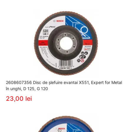
2608607356 Disc de şlefuire evantai X551, Expert for Metal
în unghi, D 125, G 120
23,00 lei