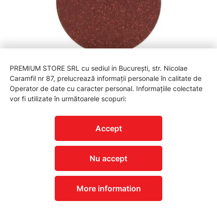
2609256B36 Set foi abrazive, 5 buc., pentru polizor
PREMIUM STORE SRL cu sediul in București, str. Nicolae
unghiular, G 40
Caramfil nr 87, prelucrează informații personale în calitate de
Operator de date cu caracter personal. Informațiile colectate
17,00 lei
vor fi utilizate în următoarele scopuri:
Accept
Nu accept
More information