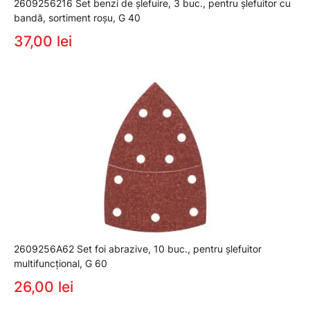
2609256216 Set benzi de şlefuire, 3 buc., pentru şlefuitor cu
bandă, sortiment roşu, G 40
37,00 lei
2609256A62 Set foi abrazive, 10 buc., pentru şlefuitor
multifuncţional, G 60
26,00 lei