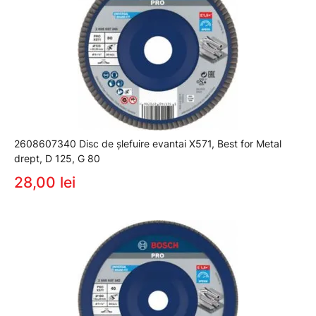
2608607340 Disc de şlefuire evantai X571, Best for Metal
drept, D 125, G 80
28,00 lei