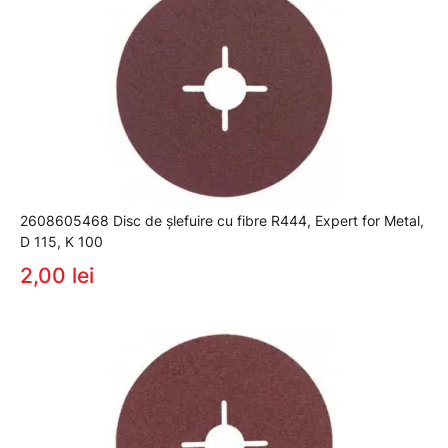
2608605468 Disc de șlefuire cu fibre R444, Expert for Metal,
D 115, K 100
2,00 lei