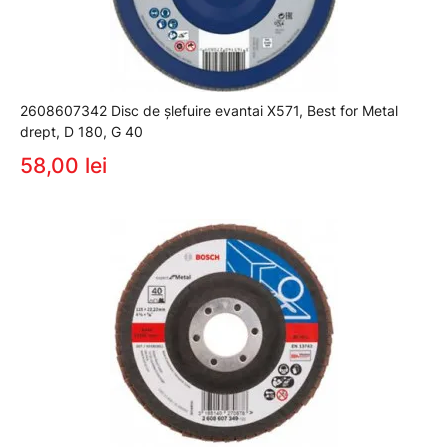
2608607342 Disc de şlefuire evantai X571, Best for Metal
drept, D 180, G 40
58,00 lei