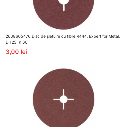
2608605476 Disc de șlefuire cu fibre R444, Expert for Metal,
D 125, K 60
3,00 lei