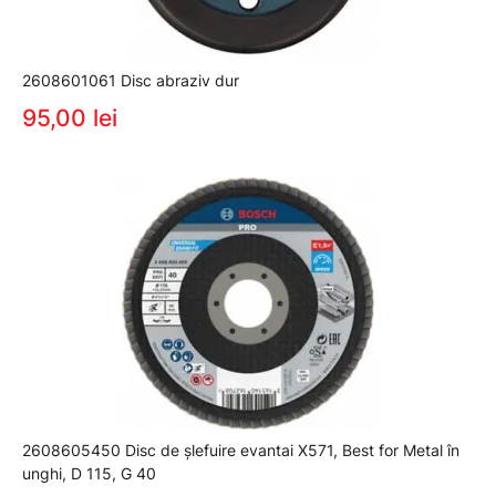
2608601061 Disc abraziv dur
95,00 lei
2608605450 Disc de şlefuire evantai X571, Best for Metal în
unghi, D 115, G 40