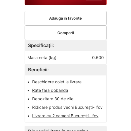
Adaugă în favorite
Compară
Specificații:
Masa neta (kg):
0.600
Beneficii:
•
Deschidere colet la livrare
•
Rate fara dobanda
•
Depozitare 30 de zile
•
Ridicare produs vechi București-Ilfov
•
Livrare cu 2 oameni București-Ilfov