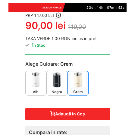
23d : 14h : 07m : 42s
SEASON FINALE
PRP 147,00 LEI
90,00 lei
119,00
TAXA VERDE 1.00 RON inclus in pret
În Stoc
Alege Culoare:
Crem
Alb
Negru
Crem
Adaugă în Coş
Cumpara in rate: