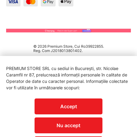
© 2026 Premium Store, Cui Ro39922855.
Reg. Com J2018013801402.
PREMIUM STORE SRL cu sediul in București, str. Nicolae
Caramfil nr 87, prelucrează informații personale în calitate de
Operator de date cu caracter personal. Informațiile colectate
vor fi utilizate în următoarele scopuri:
PROTECTIA CONSUMATORILOR - A.N.P.C.
Accept
Nu accept