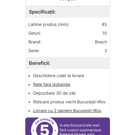
Specificații:
Latime produs (mm):
45
Seturi:
10
Brand:
Bosch
Serie:
2
Beneficii:
•
Deschidere colet la livrare
•
Rate fara dobanda
•
Depozitare 30 de zile
•
Ridicare produs vechi București-Ilfov
•
Livrare cu 2 oameni București-Ilfov
5
la electrocasnicele mari
fără costuri suplimentare
ÎNREGISTRARE AICI