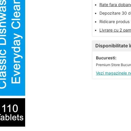
•
Rate fara doba
•
Depozitare 30 de
•
Ridicare produs 
•
Livrare cu 2 oam
Disponibilitate
Bucuresti:
Premium Store Bucures
Vezi magazinele n