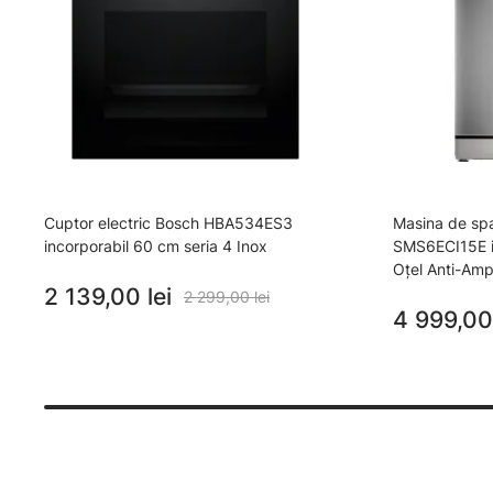
Cuptor electric Bosch HBA534ES3
Masina de sp
incorporabil 60 cm seria 4 Inox
SMS6ECI15E i
Oțel Anti-Am
2 139,00 lei
2 299,00 lei
4 999,00 