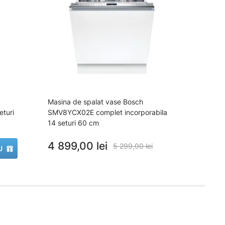
Masina de spalat vase Bosch
Masin
turi
SMV8YCX02E complet incorporabila
SMV4
14 seturi 60 cm
13 se
4 899,00 lei
2 8
5 299,00 lei
U