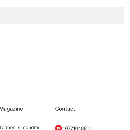
Magazine
Contact
Termeni şi condiţii
0771048811