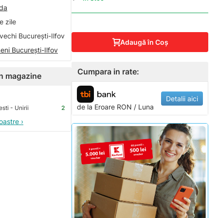
nda
 zile
vechi București-Ilfov
Adaugă în Coş
eni București-Ilfov
Cumpara in rate:
 în magazine
Detalii aici
de la
Eroare
RON / Luna
ti - Unirii
2
oastre ›