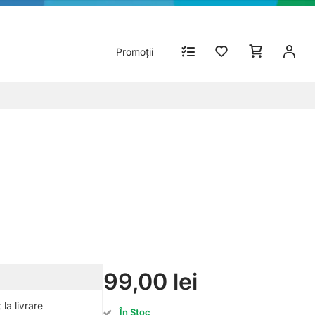
Promoții
99,00 lei
la livrare
În Stoc