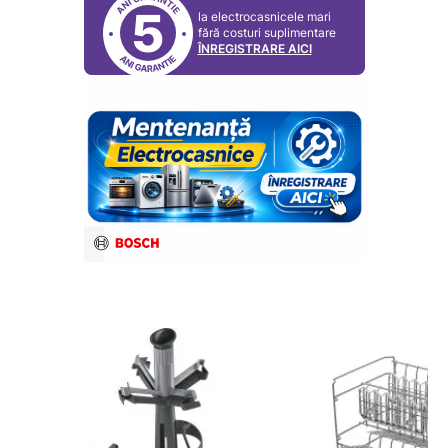
5
la electrocasnicele mari
fără costuri suplimentare
ÎNREGISTRARE AICI