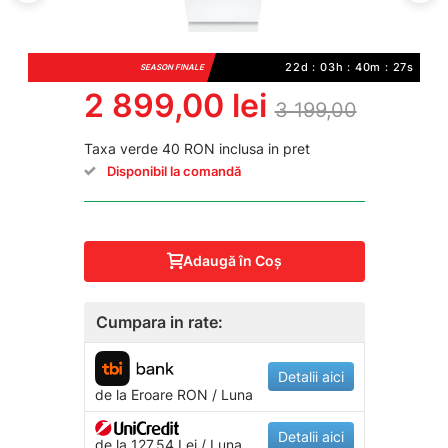
22d : 03h : 40m : 26s
SEASON FINALE
2 899,00 lei
3 199,00
Taxa verde 40 RON inclusa in pret
Disponibil la comandă
Adaugă în Coş
Cumpara in rate:
Detalii aici
de la
Eroare
RON / Luna
Detalii aici
de la 127.54 Lei / Luna