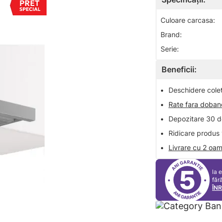
Culoare carcasa:
Brand:
Serie:
Beneficii:
•
Deschidere colet 
•
Rate fara doba
•
Depozitare 30 de
•
Ridicare produs 
•
Livrare cu 2 oam
5
la 
făr
ÎN