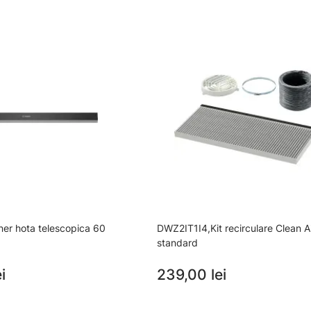
r hota telescopica 60
DWZ2IT1I4,Kit recirculare Clean A
standard
i
239,00 lei