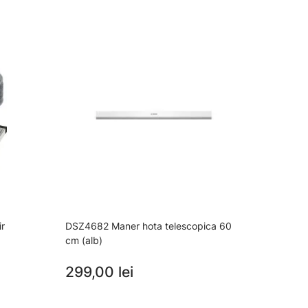
ir
DSZ4682 Maner hota telescopica 60
DWZ2I
cm (alb)
Clean
299,00 lei
199