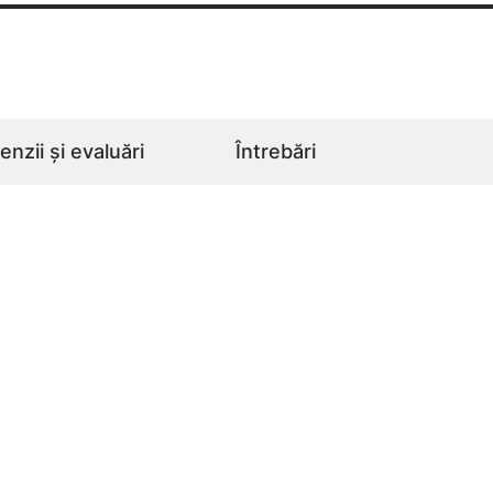
nzii și evaluări
Întrebări