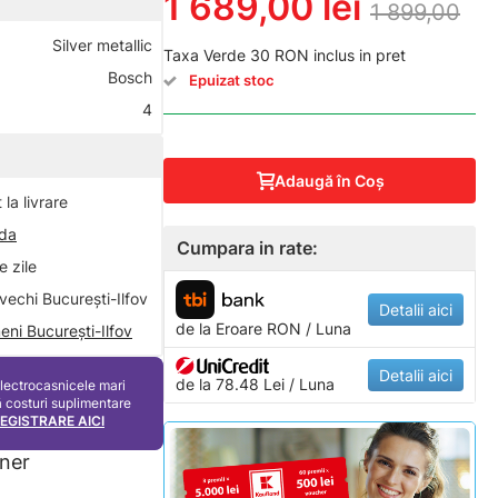
1 689,00 lei
1 899,00
Silver metallic
Taxa Verde 30 RON inclus in pret
Bosch
Epuizat stoc
4
Adaugă în Coş
la livrare
nda
Cumpara in rate:
 zile
vechi București-Ilfov
Detalii aici
de la
Eroare
RON / Luna
eni București-Ilfov
Detalii aici
de la 78.48 Lei / Luna
electrocasnicele mari
ă costuri suplimentare
REGISTRARE AICI