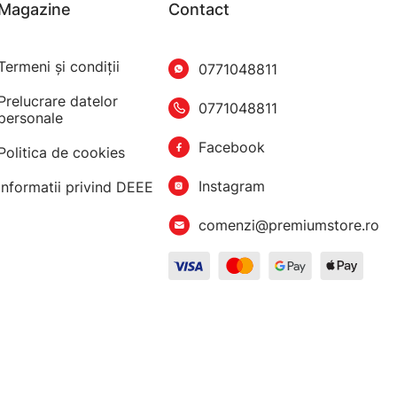
Magazine
Contact
Termeni şi condiţii
0771048811
Prelucrare datelor
0771048811
personale
Facebook
Politica de cookies
Instagram
Informatii privind DEEE
comenzi@premiumstore.ro