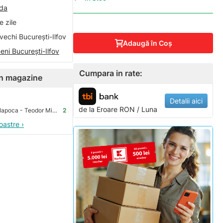
nda
 zile
vechi București-Ilfov
Adaugă în Coş
eni București-Ilfov
Cumpara in rate:
 în magazine
Detalii aici
de la
Eroare
RON / Luna
Premium Store Cluj-Napoca - Teodor Mihali
2
oastre ›