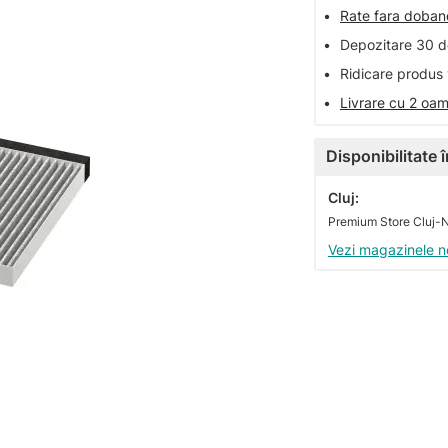
•
Rate fara doba
•
Depozitare 30 de
•
Ridicare produs 
•
Livrare cu 2 oam
Disponibilitate
Cluj:
Vezi magazinele n