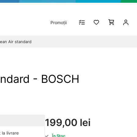
Promoții
lean Air standard
tandard - BOSCH
199,00 lei
la livrare
În Stoc