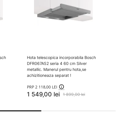
osch
Hota telescopica incorporabila Bosch
Hota 
DFR067A52 seria 4 60 cm Silver
DFS06
metallic. Manerul pentru hota,se
metal
achizitioneaza separat !
1 6
PRP 2 118,00 LEI
1 549,00 lei
1 899,00 lei