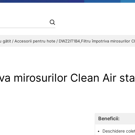
u gătit
Accesorii pentru hote
DWZ2IT1B4,Filtru ȋmpotriva mirosurilor C
va mirosurilor Clean Air s
Beneficii:
•
Deschidere colet 