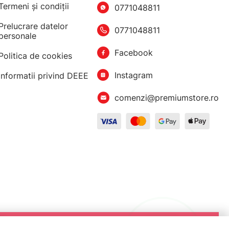
Termeni şi condiţii
0771048811
Prelucrare datelor
0771048811
personale
Facebook
Politica de cookies
Instagram
Informatii privind DEEE
comenzi@premiumstore.ro