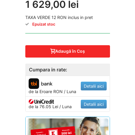
1 629,00 lei
TAXA VERDE 12 RON inclus in pret
Epuizat stoc
Adaugă în Coş
Cumpara in rate:
Detalii aici
de la
Eroare
RON / Luna
Detalii aici
de la 76.05 Lei / Luna