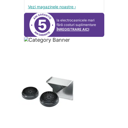
Vezi magazinele noastre ›
5
la electrocasnicele mari
fără costuri suplimentare
ÎNREGISTRARE AICI