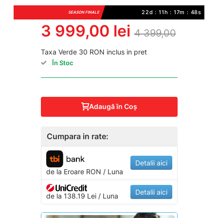
22d : 11h : 17m : 47s
SEASON FINALE
3 999,00 lei
4 399,00
Taxa Verde 30 RON inclus in pret
În Stoc
Adaugă în Coş
Cumpara in rate:
Detalii aici
de la
Eroare
RON / Luna
Detalii aici
de la 138.19 Lei / Luna