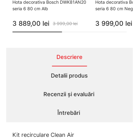
Hota decorativa Bosch DWK81AN20
Hota decorativa Bo
seria 6 80 cm Alb
seria 6 80 cm Negru
3 889,00 lei
3 999,00 lei
3 999,00 lei
4
Descriere
Detalii produs
Recenzii și evaluări
Întrebări
Kit recirculare Clean Air