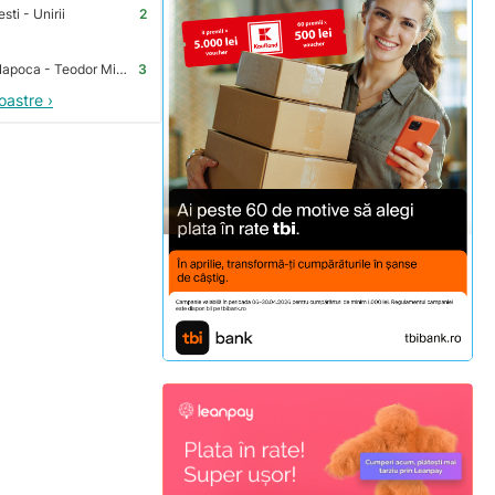
ti - Unirii
2
Premium Store Cluj-Napoca - Teodor Mihali
3
oastre ›