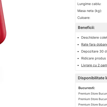
Lungime cablu:
Masa neta (kg):
Culoare:
Beneficii:
•
Deschidere colet 
•
Rate fara doba
•
Depozitare 30 de
•
Ridicare produs 
•
Livrare cu 2 oam
Disponibilitate
Bucuresti:
Premium Store Bucure