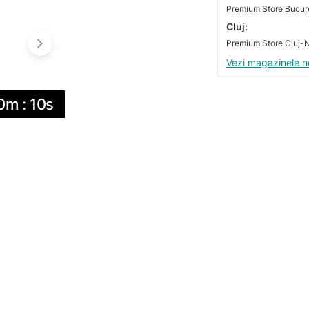
Premium Store Bucures
Cluj:
Vezi magazinele n
0m : 09s