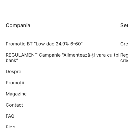
Compania
Ser
Promotie BT “Low dae 24.9% 6-60”
Cre
REGULAMENT Campanie "Alimentează-ți vara cu tbi
Reg
bank”
cre
Despre
Promoții
Magazine
Contact
FAQ
Blog