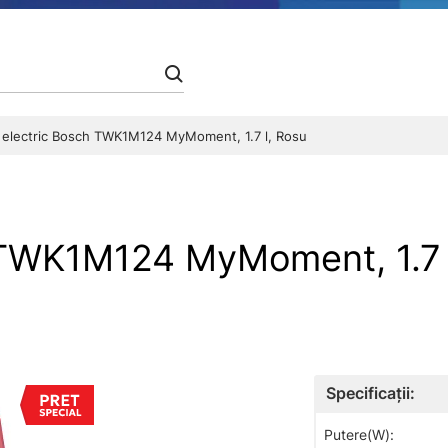
r electric Bosch TWK1M124 MyMoment, 1.7 l, Rosu
h TWK1M124 MyMoment, 1.7
Specificații:
Putere(W):