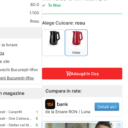
80.0
În Stoc
1.100
Rosu
Alege Culoare:
rosu
la livrare
rosu
nda
 zile
vechi București-Ilfov
Adaugă în Coş
eni București-Ilfov
Cumpara in rate:
 în magazine
Detalii aici
de la
Eroare
RON / Luna
sti - Caramfil
1
Premium Store Bucuresti - One Cotroceni Park
5
Premium Store Bucuresti - Stefan cel Mare
5