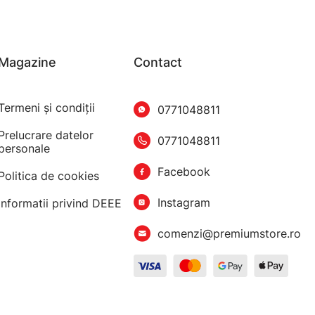
Magazine
Contact
Termeni şi condiţii
0771048811
Prelucrare datelor
0771048811
personale
Facebook
Politica de cookies
Instagram
Informatii privind DEEE
comenzi@premiumstore.ro