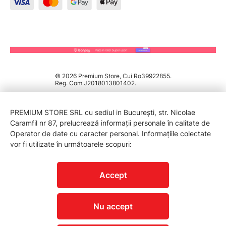
© 2026 Premium Store, Cui Ro39922855.
Reg. Com J2018013801402.
PREMIUM STORE SRL cu sediul in București, str. Nicolae
Caramfil nr 87, prelucrează informații personale în calitate de
Operator de date cu caracter personal. Informațiile colectate
vor fi utilizate în următoarele scopuri:
PROTECTIA CONSUMATORILOR - A.N.P.C.
Accept
Nu accept