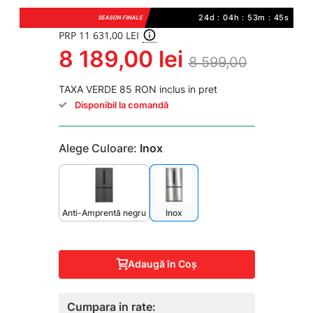
24d : 04h : 53m : 45s
SEASON FINALE
PRP 11 631,00 LEI
8 189,00 lei
8 599,00
TAXA VERDE 85 RON inclus in pret
Disponibil la comandă
Alege Culoare:
Inox
Anti-Amprentă negru
Inox
Adaugă în Coş
Cumpara in rate: