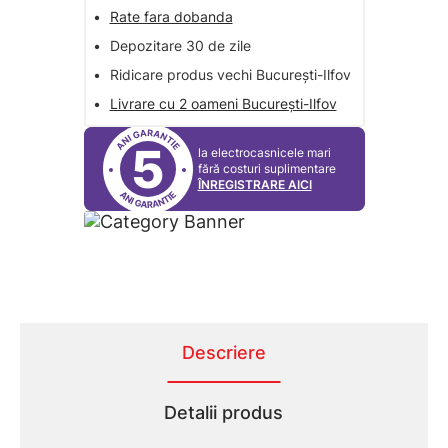
•
Rate fara dobanda
•
Depozitare 30 de zile
•
Ridicare produs vechi București-Ilfov
•
Livrare cu 2 oameni București-Ilfov
5
la electrocasnicele mari
fără costuri suplimentare
ÎNREGISTRARE AICI
Descriere
Detalii produs