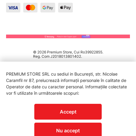
© 2026 Premium Store, Cui Ro39922855.
Reg. Com J2018013801402.
PREMIUM STORE SRL cu sediul in București, str. Nicolae
Caramfil nr 87, prelucrează informații personale în calitate de
Operator de date cu caracter personal. Informațiile colectate
vor fi utilizate în următoarele scopuri:
PROTECTIA CONSUMATORILOR - A.N.P.C.
Accept
Nu accept