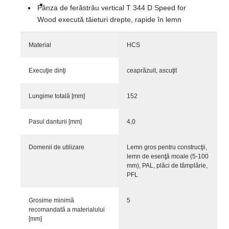
Pânza de ferăstrău vertical T 344 D Speed for
Wood execută tăieturi drepte, rapide în lemn
Material
HCS
Execuţie dinţi
ceaprăzuit, ascuţit
Lungime totală [mm]
152
Pasul danturii [mm]
4,0
Domenii de utilizare
Lemn gros pentru construcţii,
lemn de esenţă moale (5-100
mm), PAL, plăci de tâmplărie,
PFL
Grosime minimă
5
recomandată a materialului
[mm]