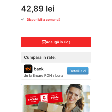
42,89 lei
Disponibil la comandă
Adaugă în Coş
Cumpara in rate:
Detalii aici
de la
Eroare
RON / Luna