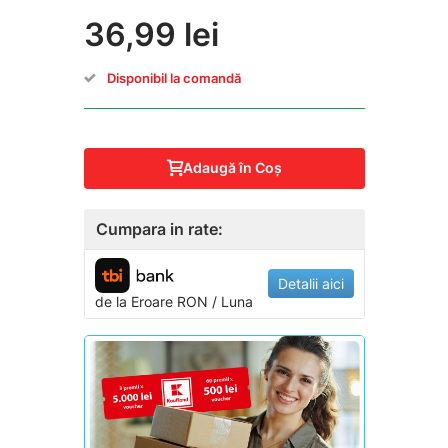
36,99 lei
Disponibil la comandă
Adaugă în Coş
Cumpara in rate:
Detalii aici
de la
Eroare
RON / Luna