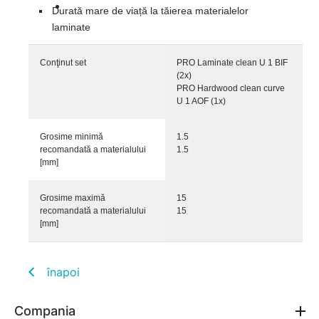
Durată mare de viață la tăierea materialelor
laminate
Conţinut set
PRO Laminate clean U 1 BIF
(2x)
PRO Hardwood clean curve
U 1 AOF (1x)
Grosime minimă
1.5
recomandată a materialului
1.5
[mm]
Grosime maximă
15
recomandată a materialului
15
[mm]
înapoi
Compania