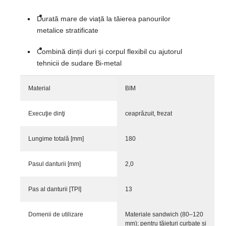
Durată mare de viață la tăierea panourilor
metalice stratificate
Combină dinții duri și corpul flexibil cu ajutorul
tehnicii de sudare Bi-metal
Material
BIM
Execuţie dinţi
ceaprăzuit, frezat
Lungime totală [mm]
180
Pasul danturii [mm]
2,0
Pas al danturii [TPI]
13
Domenii de utilizare
Materiale sandwich (80–120
mm); pentru tăieturi curbate și