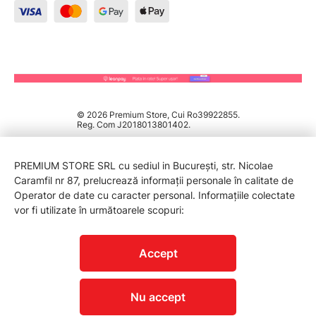
© 2026 Premium Store, Cui Ro39922855.
Reg. Com J2018013801402.
PREMIUM STORE SRL cu sediul in București, str. Nicolae
Caramfil nr 87, prelucrează informații personale în calitate de
Operator de date cu caracter personal. Informațiile colectate
vor fi utilizate în următoarele scopuri:
PROTECTIA CONSUMATORILOR - A.N.P.C.
Accept
Nu accept