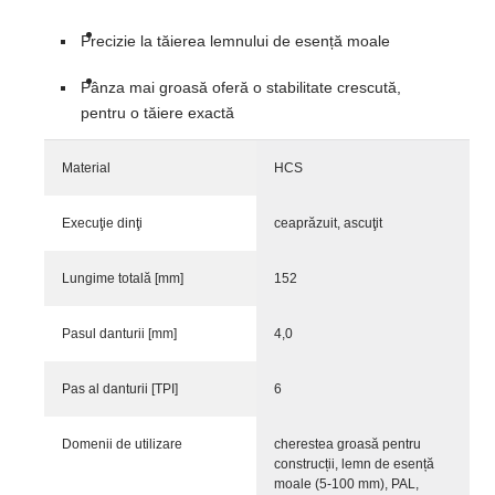
Precizie la tăierea lemnului de esență moale
Pânza mai groasă oferă o stabilitate crescută,
pentru o tăiere exactă
Material
HCS
Execuţie dinţi
ceaprăzuit, ascuţit
Lungime totală [mm]
152
Pasul danturii [mm]
4,0
Pas al danturii [TPI]
6
Domenii de utilizare
cherestea groasă pentru
construcții, lemn de esență
moale (5-100 mm), PAL,