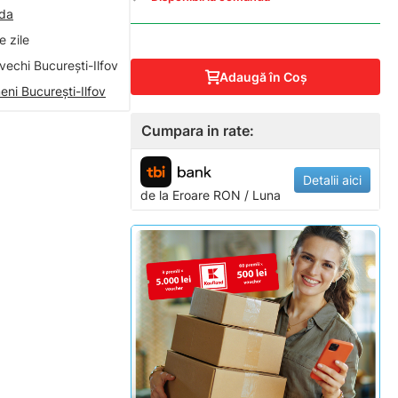
nda
 zile
vechi București-Ilfov
Adaugă în Coş
eni București-Ilfov
Cumpara in rate:
Detalii aici
de la
Eroare
RON / Luna