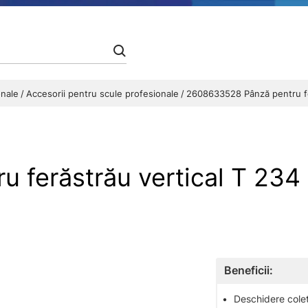
onale
Accesorii pentru scule profesionale
2608633528 Pânză pentru fe
u ferăstrău vertical T 2
Beneficii:
•
Deschidere colet 