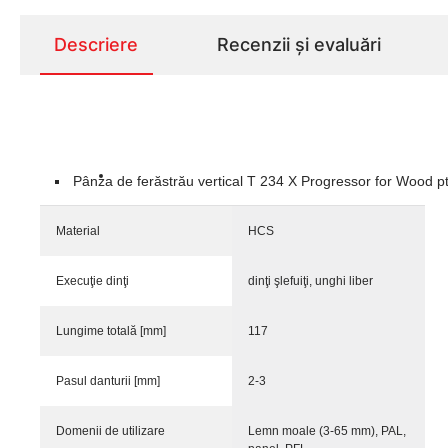
Descriere
Recenzii și evaluări
Pânza de ferăstrău vertical T 234 X Progressor for Wood pt.u
Material
HCS
Execuţie dinţi
dinţi şlefuiţi, unghi liber
Lungime totală [mm]
117
Pasul danturii [mm]
2-3
Domenii de utilizare
Lemn moale (3-65 mm), PAL,