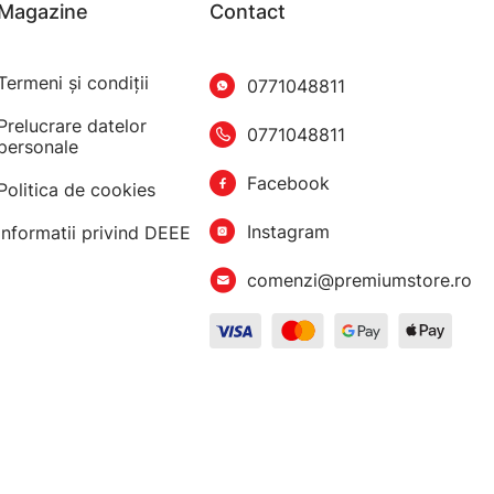
Magazine
Contact
Termeni şi condiţii
0771048811
Prelucrare datelor
0771048811
personale
Facebook
Politica de cookies
Instagram
Informatii privind DEEE
comenzi@premiumstore.ro