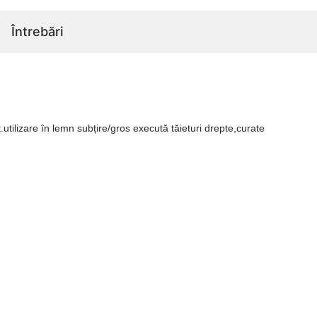
Întrebări
tilizare în lemn subțire/gros execută tăieturi drepte,curate