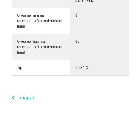
panel, PFL
Grosime minimă
3
recomandată a materialului
[mm]
Grosime maximă
65
recomandată a materialului
[mm]
Tip
T 234 X
înapoi