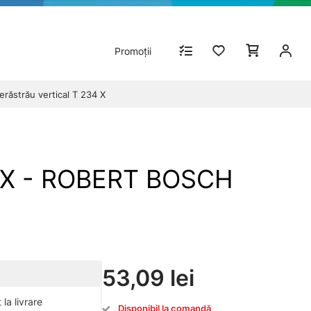
Promoții
răstrău vertical T 234 X
34 X - ROBERT BOSCH
53,09 lei
la livrare
Disponibil la comandă