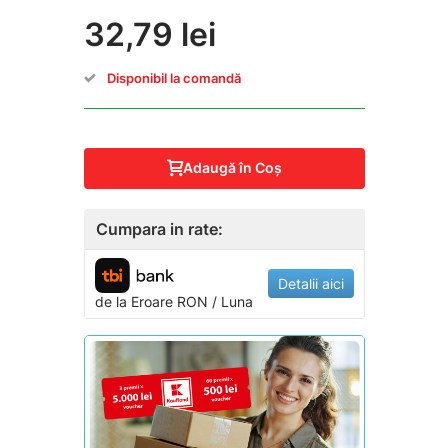
32,79 lei
Disponibil la comandă
Adaugă în Coş
Cumpara in rate:
Detalii aici
de la
Eroare
RON / Luna