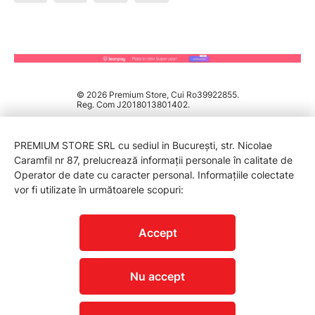
© 2026 Premium Store, Cui Ro39922855.
Reg. Com J2018013801402.
PREMIUM STORE SRL cu sediul in București, str. Nicolae
Caramfil nr 87, prelucrează informații personale în calitate de
Operator de date cu caracter personal. Informațiile colectate
vor fi utilizate în următoarele scopuri:
PROTECTIA CONSUMATORILOR - A.N.P.C.
Accept
Nu accept