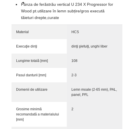
Pânza de ferăstrău vertical U 234 X Progressor for
Wood pt.utilizare în lemn subțire/gros execută
tăieturi drepte,curate
Material
HCS
Execuţie dinţi
dinţi şlefuiţi, unghi liber
Lungime totală [mm]
108
Pasul danturii [mm]
2-3
Domenii de utilizare
Lemn moale (2-65 mm), PAL,
panel, PFL
Grosime minimă
2
recomandată a materialului
[mm]