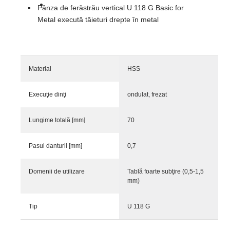
Pânza de ferăstrău vertical U 118 G Basic for
Metal execută tăieturi drepte în metal
Material
HSS
Execuţie dinţi
ondulat, frezat
Lungime totală [mm]
70
Pasul danturii [mm]
0,7
Domenii de utilizare
Tablă foarte subţire (0,5-1,5
mm)
Tip
U 118 G