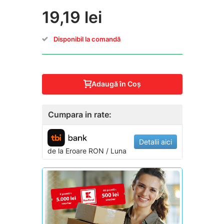
19,19 lei
Disponibil la comandă
Adaugă în Coş
Cumpara in rate:
Detalii aici
de la
Eroare
RON / Luna