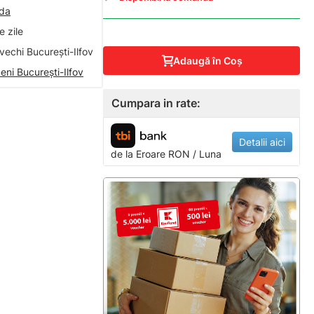
nda
 zile
vechi București-Ilfov
Adaugă în Coş
eni București-Ilfov
Cumpara in rate:
Detalii aici
de la
Eroare
RON / Luna