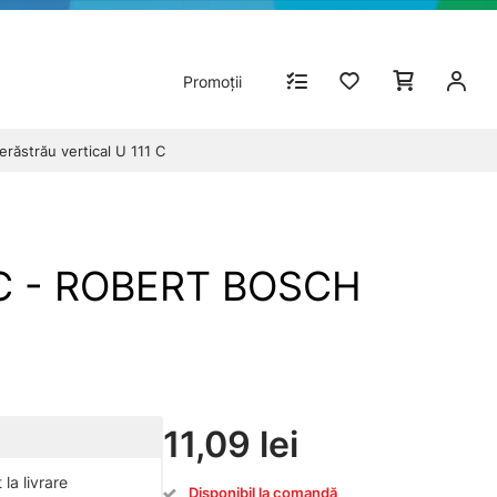
Promoții
ăstrău vertical U 111 C
1 C - ROBERT BOSCH
11,09 lei
la livrare
Disponibil la comandă