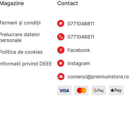
Magazine
Contact
Termeni şi condiţii
0771048811
Prelucrare datelor
0771048811
personale
Facebook
Politica de cookies
Instagram
Informatii privind DEEE
comenzi@premiumstore.ro