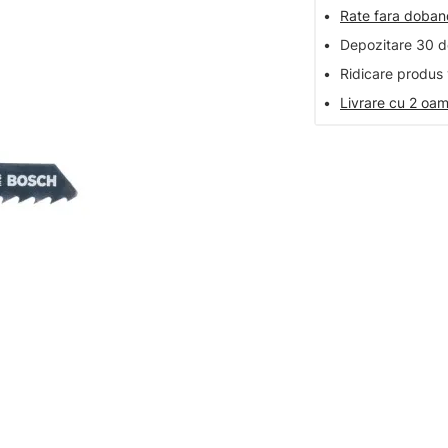
•
Rate fara doba
•
Depozitare 30 de
•
Ridicare produs 
•
Livrare cu 2 oam