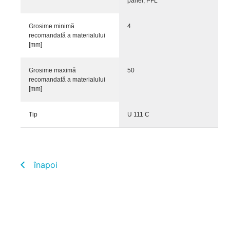
panel, PFL
Grosime minimă
4
recomandată a materialului
[mm]
Grosime maximă
50
recomandată a materialului
[mm]
Tip
U 111 C
înapoi