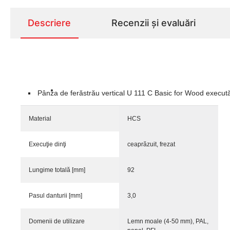
Descriere
Recenzii și evaluări
Pânza de ferăstrău vertical U 111 C Basic for Wood execută 
Material
HCS
Execuţie dinţi
ceaprăzuit, frezat
Lungime totală [mm]
92
Pasul danturii [mm]
3,0
Domenii de utilizare
Lemn moale (4-50 mm), PAL,