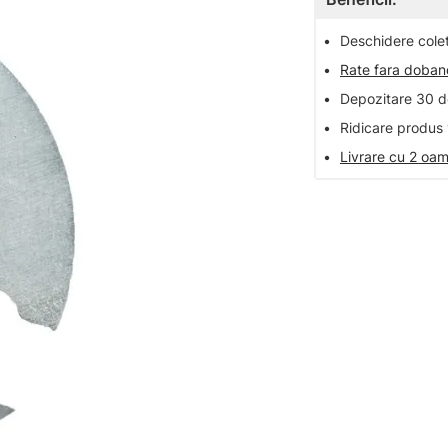
•
Deschidere colet 
•
Rate fara doba
•
Depozitare 30 de
•
Ridicare produs 
•
Livrare cu 2 oam