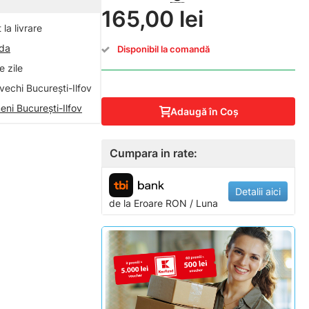
165,00 lei
la livrare
nda
Disponibil la comandă
 zile
vechi București-Ilfov
eni București-Ilfov
Adaugă în Coş
Cumpara in rate:
Detalii aici
de la
Eroare
RON / Luna