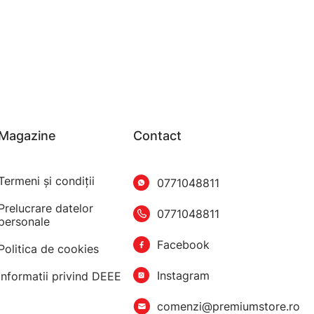
Magazine
Contact
Termeni şi condiţii
0771048811
Prelucrare datelor
0771048811
personale
Facebook
Politica de cookies
Instagram
Informatii privind DEEE
comenzi@premiumstore.ro