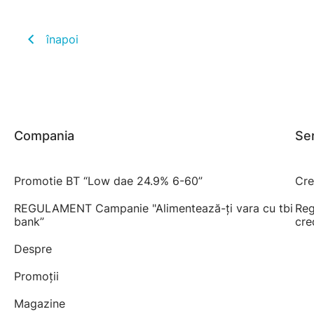
înapoi
Compania
Ser
Promotie BT “Low dae 24.9% 6-60”
Cre
REGULAMENT Campanie "Alimentează-ți vara cu tbi
Reg
bank”
cre
Despre
Promoții
Magazine