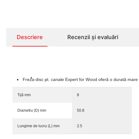
Descriere
Recenzii și evaluări
Freza-disc pt. canale Expert for Wood oferă o durată mare d
Tijă mm
8
Diametru (D) mm
50.8
Lungime de lucru (L) mm
2.5