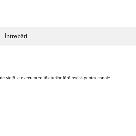
Întrebări
e viață la executarea tăieturilor fără așchii pentru canale