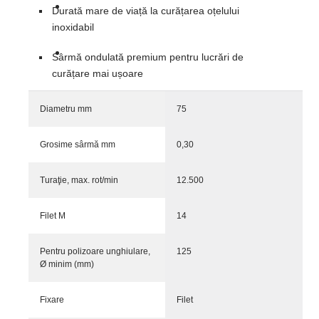
Durată mare de viață la curățarea oțelului
inoxidabil
Sârmă ondulată premium pentru lucrări de
curățare mai ușoare
Diametru mm
75
Grosime sârmă mm
0,30
Turaţie, max. rot/min
12.500
Filet M
14
Pentru polizoare unghiulare,
125
Ø minim (mm)
Fixare
Filet