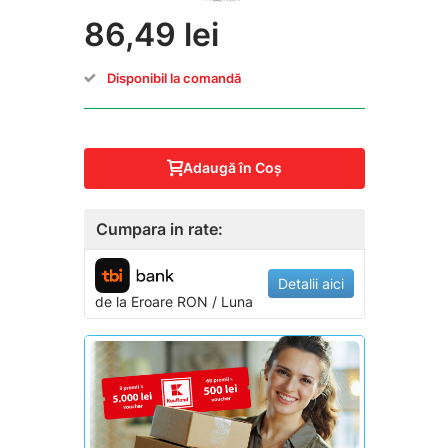
86,49 lei
Disponibil la comandă
Adaugă în Coş
Cumpara in rate:
Detalii aici
de la
Eroare
RON / Luna