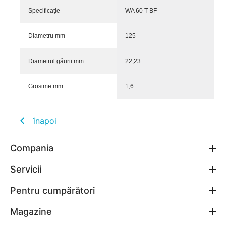
Specificaţie
WA 60 T BF
Diametru mm
125
Diametrul găurii mm
22,23
Grosime mm
1,6
înapoi
Compania
Servicii
Pentru cumpărători
Magazine