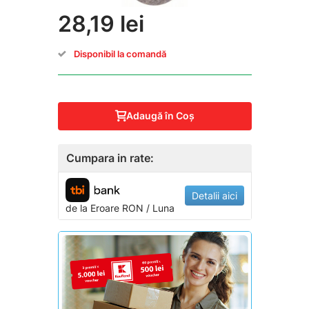
28,19 lei
Disponibil la comandă
Adaugă în Coş
Cumpara in rate:
Detalii aici
de la
Eroare
RON / Luna